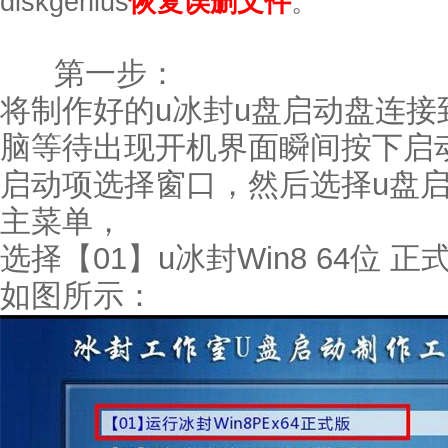
diskgenius
恢复误删文件
。
第一步：
将制作好的u冰封u盘启动盘连接
脑等待出现开机界面瞬间按下启
启动项选择窗口，然后选择u盘
主菜单，
选择【01】u冰封Win8 64位
如图所示：