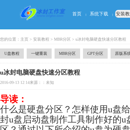
首页
系统下载
安装教
|
|
您的位置：
主页
>
安装教程
>
MBR分区
> u冰封电脑硬盘快速分区教程
U盘教程
一键重装
MBR分区
GPT分区
原版系
u冰封电脑硬盘快速分区教程
2016-09-13 12:14来源：：未知
导读：
什么是硬盘分区？怎样使用u盘给
封u盘启动盘制作工具制作好的u
区？通过以下所介绍的u盘为硬盘