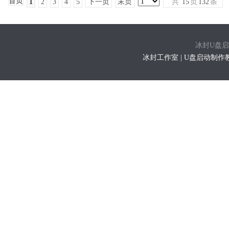
首页
1
2
3
4
5
下一页
末页
共
15
页
132
条
冰封U盘启动联
冰封工作室 | U盘启动制作教